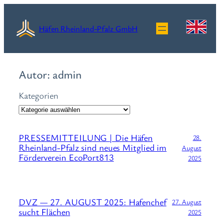
Zum
Inhalt
Häfen Rheinland-Pfalz GmbH
springen
Autor:
admin
Kategorien
PRESSEMITTEILUNG | Die Häfen
28.
Rheinland-Pfalz sind neues Mitglied im
August
Förderverein EcoPort813
2025
DVZ — 27. AUGUST 2025: Hafenchef
27. August
sucht Flächen
2025