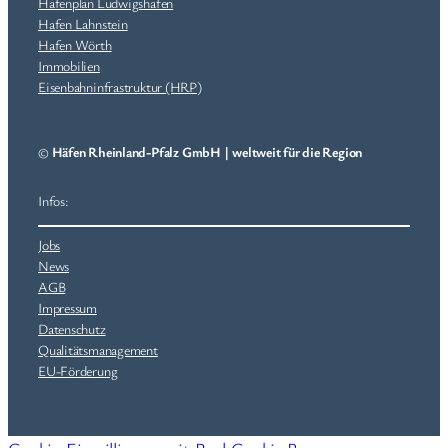
Hafenplan Ludwigshafen
Hafen Lahnstein
Hafen Wörth
Immobilien
Eisenbahninfrastruktur (HRP)
©
Häfen Rheinland-Pfalz GmbH
|
weltweit für die Region
Infos:
Jobs
News
AGB
Impressum
Datenschutz
Qualitätsmanagement
EU-Förderung