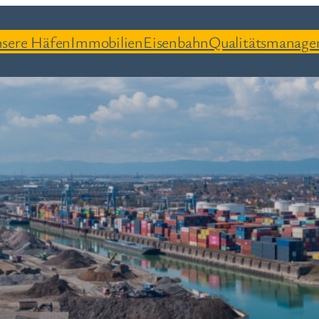
sere Häfen
Immobilien
Eisenbahn
Qualitätsmanag