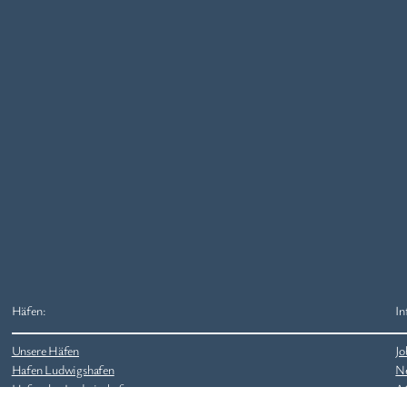
Häfen:
In
Unsere Häfen
Jo
Hafen Ludwigshafen
N
Hafenplan Ludwigshafen
A