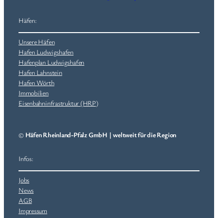
Häfen:
Unsere Häfen
Hafen Ludwigshafen
Hafenplan Ludwigshafen
Hafen Lahnstein
Hafen Wörth
Immobilien
Eisenbahninfrastruktur (HRP)
©
Häfen Rheinland-Pfalz GmbH
|
weltweit für die Region
Infos:
Jobs
News
AGB
Impressum